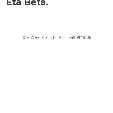
Eta Beta.
© ETA BETA S.r.l. P.I./C.F. 13490941005