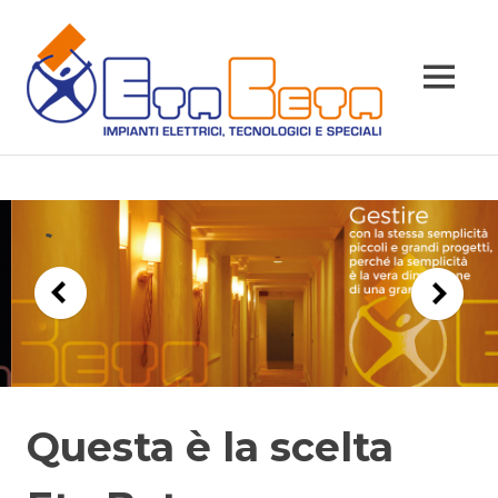
Salta
ETA
al
contenuto
BET
MENU
Impi
Questa è la scelta